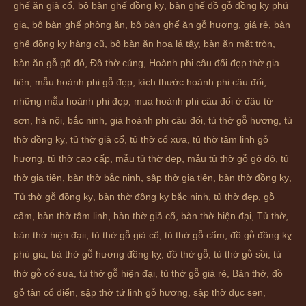
ghế ăn giả cổ
,
bộ bàn ghế đồng kỵ
,
bàn ghế đồ gỗ đồng kỵ phú
gia
,
bộ bàn ghế phòng ăn
,
bộ bàn ghế ăn gỗ hương
,
giá rẻ
,
bàn
ghế đồng kỵ hàng cũ
,
bộ bàn ăn hoa lá tây
,
bàn ăn mặt tròn
,
bàn ăn gỗ gõ đỏ
,
Đồ thờ cúng
,
Hoành phi câu đối đẹp thờ gia
tiên
,
mẫu hoành phi gỗ đẹp
,
kích thước hoành phi câu đối
,
những mẫu hoành phi đẹp
,
mua hoành phi câu đối ở đâu từ
sơn
,
hà nội
,
bắc ninh
,
giá hoành phi câu đối
,
tủ thờ gỗ hương
,
tủ
thờ đồng kỵ
,
tủ thờ giả cổ
,
tủ thờ cổ xưa
,
tủ thờ tâm linh gỗ
hương
,
tủ thờ cao cấp
,
mẫu tủ thờ đẹp
,
mẫu tủ thờ gỗ gõ đỏ
,
tủ
thờ gia tiên
,
bàn thờ bắc ninh
,
sập thờ gia tiên
,
bàn thờ đồng kỵ
,
Tủ thờ gỗ đồng kỵ
,
bàn thờ đồng kỵ bắc ninh
,
tủ thờ đẹp
,
gỗ
cẩm
,
bàn thờ tâm linh
,
bàn thờ giả cổ
,
bàn thờ hiện đại
,
Tủ thờ
,
bàn thờ hiện đạii
,
tủ thờ gỗ giả cổ
,
tủ thờ gỗ cẩm
,
đồ gỗ đồng kỵ
phú gia
,
bà thờ gỗ hương đồng kỵ
,
đồ thờ gỗ
,
tủ thờ gỗ sồi
,
tủ
thờ gỗ cổ sưa
,
tủ thờ gỗ hiện đại
,
tủ thờ gỗ giá rẻ
,
Bàn thờ
,
đồ
gỗ tân cổ điển
,
sập thờ tứ linh gỗ hương
,
sập thờ đục sen
,