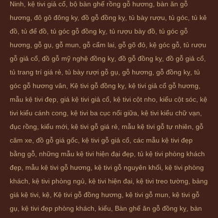
Ninh, kệ tivi giả cổ, bộ bàn ghế rồng gỗ hương, bàn ăn gỗ
hương, đô gô đông ky,
đồ gỗ đồng kỵ
,
tủ bày rượu
,
tủ góc
,
tủ kê
đồ
,
tủ để đồ
,
tủ góc gỗ đồng kỵ
,
tủ rượu bày đồ
,
tủ góc gỗ
hương
,
gỗ gụ
,
gỗ mun
,
gỗ cẩm lai
,
gỗ gõ đỏ
,
kệ góc gỗ
,
tủ rượu
gỗ giả cổ
,
đồ gỗ mỹ nghệ đồng kỵ
,
đồ gỗ đồng kỵ
,
đồ gỗ giả cổ
,
tủ trang trí giá rẻ
,
tủ bày rượi gỗ gụ
,
gỗ hương
,
gỗ đồng kỵ
,
tủ
góc gỗ hương vân
,
Kệ tivi gỗ đồng kỵ
,
kệ tivi giả cổ gỗ hương
,
mẫu kệ tivi đẹp
,
giá kệ tivi giả cổ
,
kệ tivi cột nho
,
kiểu cột sóc
,
kệ
tivi kiểu cánh cong
,
kệ tivi ba cục nổi giữa
,
kệ tivi kiểu chữ vạn
,
đục rồng
,
kiểu mới
,
kệ tivi gỗ giá rẻ
,
mẫu kệ tivi gỗ tự nhiên
,
gỗ
căm xe
,
đồ gỗ giá gốc
,
kệ tivi gỗ giả cổ
,
các mẫu kệ tivi đẹp
bằng gỗ
,
những mẫu kệ tivi hiện đại đẹp
,
tủ kệ tivi phòng khách
đẹp
,
mẫu kệ tivi gỗ hương
,
kệ tivi gỗ nguyên khối
,
kệ tivi phòng
khách
,
kệ tivi phòng ngủ
,
kệ tivi hiện đại
,
kệ tivi treo tường
,
bảng
giá kệ tivi
,
kệ
,
Kệ tivi gỗ đồng hương
,
kệ tivi gỗ mun
,
kệ tivi gỗ
gụ
,
kệ tivi đẹp phòng khách
,
kiểu
,
Bàn ghế ăn gỗ đồng kỵ
,
bàn