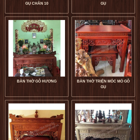
GỤ CHÂN 10
GỤ
Bàn Thờ Triện Móc Mỏ Gỗ
Gụ Chân 10 giá tốt
Bàn Thờ Triện Chân 12 Gỗ
dogophugia
Gụ giá tốt
dogophugia
5
5
5
5
BÀN THỜ GỖ HƯƠNG
BÀN THỜ TRIỆN MÓC MỎ GỖ
GỤ
Bàn Thờ Gỗ Hương giá tốt
Bàn Thờ Triện Móc Mỏ Gỗ
dogophugia
Gụ giá tốt
dogophugia
5
5
5
5