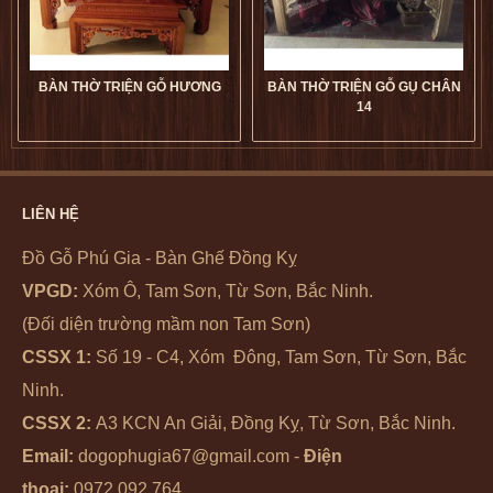
BÀN THỜ TRIỆN GỖ HƯƠNG
BÀN THỜ TRIỆN GỖ GỤ CHÂN
14
Bàn Thờ Triện Gỗ Hương giá
Bàn Thờ Triện Gỗ Gụ Chân
tốt
dogophugia
14 giá tốt
dogophugia
LIÊN HỆ
5
5
5
5
Đồ Gỗ Phú Gia - Bàn Ghế Đồng Kỵ
VPGD:
Xóm Ô, Tam Sơn, Từ Sơn, Bắc Ninh.
(Đối diện trường mầm non Tam Sơn)
CSSX 1:
Số 19 - C4, Xóm Đông, Tam Sơn, Từ Sơn, Bắc
Ninh.
CSSX 2:
A3 KCN An Giải, Đồng Kỵ, Từ Sơn, Bắc Ninh.
Email:
dogophugia67@gmail.com -
Điện
thoại:
0972.092.764