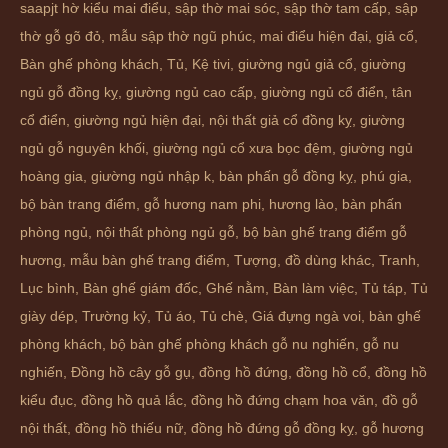
saapjt hờ kiểu mai điểu
,
sập thờ mai sóc
,
sập thờ tam cấp
,
sập
thờ gỗ gõ đỏ
,
mẫu sập thờ ngũ phúc
,
mai điểu hiện đại
,
giả cổ
,
Bàn ghế phòng khách
,
Tủ
,
Kệ tivi
,
giường ngủ giả cổ
,
giường
ngủ gỗ đồng kỵ
,
giường ngủ cao cấp
,
giường ngủ cổ điển
,
tân
cổ điển
,
giường ngủ hiện đại
,
nội thất giả cổ đồng kỵ
,
giường
ngủ gỗ nguyên khối
,
giường ngủ cổ xưa bọc đệm
,
giường ngủ
hoàng gia
,
giường ngủ nhập k
,
bàn phấn gỗ đồng kỵ
,
phú gia
,
bộ bàn trang điểm
,
gỗ hương nam phi
,
hương lào
,
bàn phấn
phòng ngủ
,
nội thất phòng ngủ gỗ
,
bộ bàn ghế trang điểm gỗ
hương
,
mẫu bàn ghế trang điểm
,
Tượng
,
đồ dùng khác
,
Tranh
,
Lục bình
,
Bàn ghế giám đốc
,
Ghế nằm
,
Bàn làm việc
,
Tủ táp
,
Tủ
giày dép
,
Trường kỷ
,
Tủ áo
,
Tủ chè
,
Giá đựng ngà voi
,
bàn ghế
phòng khách
,
bộ bàn ghế phòng khách gỗ nu nghiến
,
gỗ nu
nghiến
,
Đồng hồ cây gỗ gụ
,
đồng hồ đứng
,
đồng hồ cổ
,
đồng hồ
kiểu đục
,
đồng hồ quả lắc
,
đồng hồ đứng chạm hoa văn
,
đồ gỗ
nội thất
,
đồng hồ thiếu nữ
,
đồng hồ đứng gỗ đồng kỵ
,
gỗ hương