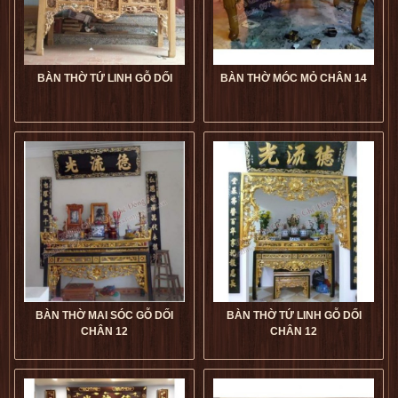
BÀN THỜ TỨ LINH GỖ DỐI
BÀN THỜ MÓC MỎ CHÂN 14
Bàn Thờ Tứ Linh Gỗ Dối giá
Bàn Thờ Móc Mỏ Chân 14 giá
tốt
dogophugia
tốt
dogophugia
5
5
5
5
BÀN THỜ MAI SÓC GỖ DỐI
BÀN THỜ TỨ LINH GỖ DỐI
CHÂN 12
CHÂN 12
Bàn Thờ Mai Sóc Gỗ Dối
Bàn Thờ Tứ Linh Gỗ Dối