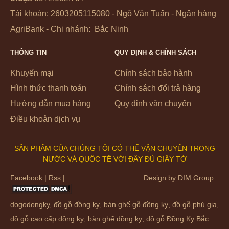
Tài khoản: 2603205115080 - Ngô Văn Tuấn - Ngân hàng
AgriBank - Chi nhánh: Bắc Ninh
THÔNG TIN
QUY ĐỊNH & CHÍNH SÁCH
Khuyến mại
Chính sách bảo hành
Hình thức thanh toán
Chính sách đổi trả hàng
Hướng dẫn mua hàng
Quy định vận chuyển
Điều khoản dịch vụ
SẢN PHẨM CỦA CHÚNG TÔI CÓ THẾ VẬN CHUYỂN TRONG
NƯỚC VÀ QUỐC TẾ VỚI ĐẦY ĐỦ GIẤY TỜ
Facebook
|
Rss
|
Design by
DIM Group
dogodongky
,
đồ gỗ đồng kỵ
,
bàn ghế gỗ đồng kỵ
,
đồ gỗ phú gia
,
đồ gỗ cao cấp đồng kỵ
,
bàn ghế đồng kỵ
, đồ gỗ Đồng Kỵ Bắc