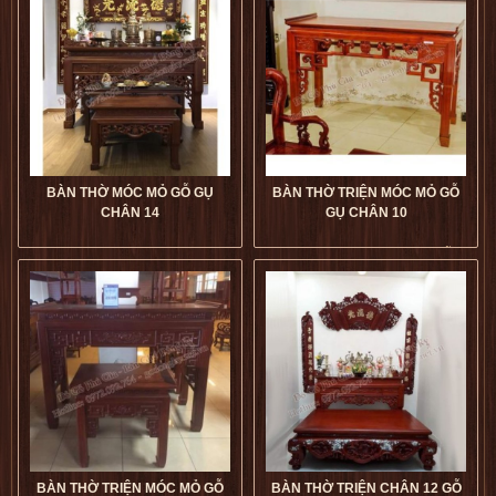
Chân 12 giá tốt
dogophugia
Chân 12 giá tốt
dogophugia
5
5
5
5
BÀN THỜ MÓC MỎ GỖ GỤ
BÀN THỜ TRIỆN MÓC MỎ GỖ
CHÂN 14
GỤ CHÂN 10
Bàn Thờ Triện Móc Mỏ Gỗ
Bàn Thờ Móc Mỏ Gỗ Gụ
Gụ Chân 10 giá tốt
Chân 14 giá tốt
dogophugia
dogophugia
5
5
5
5
BÀN THỜ TRIỆN MÓC MỎ GỖ
BÀN THỜ TRIỆN CHÂN 12 GỖ