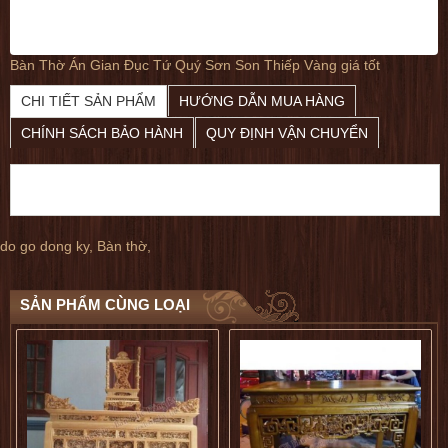
Bàn Thờ Án Gian Đục Tứ Quý Sơn Son Thiếp Vàng giá tốt
dogophugia
CHI TIẾT SẢN PHẨM
HƯỚNG DẪN MUA HÀNG
5
5
CHÍNH SÁCH BẢO HÀNH
QUY ĐỊNH VẬN CHUYỂN
do go dong ky
,
Bàn thờ
,
SẢN PHẨM CÙNG LOẠI