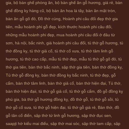
gia
,
bộ bàn ghế phòng ăn
,
bộ bàn ghế ăn gỗ hương
,
giá rẻ
,
bàn
ghế đồng kỵ hàng cũ
,
bộ bàn ăn hoa lá tây
,
bàn ăn mặt tròn
,
bàn ăn gỗ gõ đỏ
,
Đồ thờ cúng
,
Hoành phi câu đối đẹp thờ gia
tiên
,
mẫu hoành phi gỗ đẹp
,
kích thước hoành phi câu đối
,
những mẫu hoành phi đẹp
,
mua hoành phi câu đối ở đâu từ
sơn
,
hà nội
,
bắc ninh
,
giá hoành phi câu đối
,
tủ thờ gỗ hương
,
tủ
thờ đồng kỵ
,
tủ thờ giả cổ
,
tủ thờ cổ xưa
,
tủ thờ tâm linh gỗ
hương
,
tủ thờ cao cấp
,
mẫu tủ thờ đẹp
,
mẫu tủ thờ gỗ gõ đỏ
,
tủ
thờ gia tiên
,
bàn thờ bắc ninh
,
sập thờ gia tiên
,
bàn thờ đồng kỵ
,
Tủ thờ gỗ đồng kỵ
,
bàn thờ đồng kỵ bắc ninh
,
tủ thờ đẹp
,
gỗ
cẩm
,
bàn thờ tâm linh
,
bàn thờ giả cổ
,
bàn thờ hiện đại
,
Tủ thờ
,
bàn thờ hiện đạii
,
tủ thờ gỗ giả cổ
,
tủ thờ gỗ cẩm
,
đồ gỗ đồng kỵ
phú gia
,
bà thờ gỗ hương đồng kỵ
,
đồ thờ gỗ
,
tủ thờ gỗ sồi
,
tủ
thờ gỗ cổ sưa
,
tủ thờ gỗ hiện đại
,
tủ thờ gỗ giá rẻ
,
Bàn thờ
,
đồ
gỗ tân cổ điển
,
sập thờ tứ linh gỗ hương
,
sập thờ đục sen
,
saapjt hờ kiểu mai điểu
,
sập thờ mai sóc
,
sập thờ tam cấp
,
sập