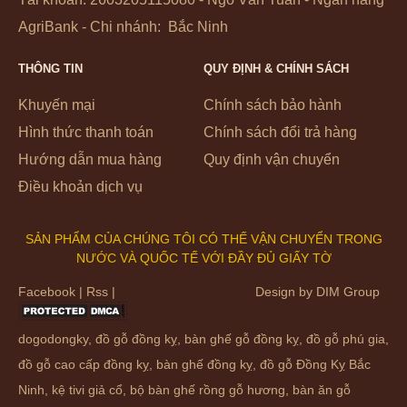
AgriBank - Chi nhánh: Bắc Ninh
THÔNG TIN
QUY ĐỊNH & CHÍNH SÁCH
Khuyến mại
Chính sách bảo hành
Hình thức thanh toán
Chính sách đổi trả hàng
Hướng dẫn mua hàng
Quy định vận chuyển
Điều khoản dịch vụ
SẢN PHẨM CỦA CHÚNG TÔI CÓ THẾ VẬN CHUYỂN TRONG
NƯỚC VÀ QUỐC TẾ VỚI ĐẦY ĐỦ GIẤY TỜ
Facebook
|
Rss
|
Design by
DIM Group
dogodongky
,
đồ gỗ đồng kỵ
,
bàn ghế gỗ đồng kỵ
,
đồ gỗ phú gia
,
đồ gỗ cao cấp đồng kỵ
,
bàn ghế đồng kỵ
, đồ gỗ Đồng Kỵ Bắc
Ninh, kệ tivi giả cổ, bộ bàn ghế rồng gỗ hương, bàn ăn gỗ