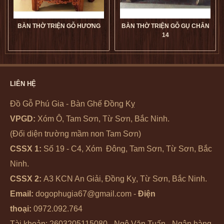
BÀN THỜ TRIỆN GỖ HƯƠNG
BÀN THỜ TRIỆN GỖ GỤ CHÂN
14
Bàn Thờ Triện Gỗ Hương giá
Bàn Thờ Triện Gỗ Gụ Chân
tốt
dogophugia
14 giá tốt
dogophugia
LIÊN HỆ
5
5
5
5
Đồ Gỗ Phú Gia - Bàn Ghế Đồng Kỵ
VPGD:
Xóm Ô, Tam Sơn, Từ Sơn, Bắc Ninh.
(Đối diện trường mầm non Tam Sơn)
CSSX 1:
Số 19 - C4, Xóm Đông, Tam Sơn, Từ Sơn, Bắc
Ninh.
CSSX 2:
A3 KCN An Giải, Đồng Kỵ, Từ Sơn, Bắc Ninh.
Email:
dogophugia67@gmail.com -
Điện
thoại:
0972.092.764
Tài khoản: 2603205115080 - Ngô Văn Tuấn - Ngân hàng