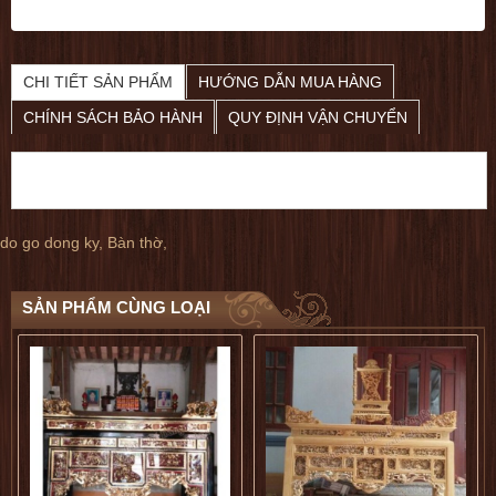
Bàn Thờ Gỗ Hương giá tốt
dogophugia
CHI TIẾT SẢN PHẨM
HƯỚNG DẪN MUA HÀNG
5
5
CHÍNH SÁCH BẢO HÀNH
QUY ĐỊNH VẬN CHUYỂN
do go dong ky
,
Bàn thờ
,
SẢN PHẨM CÙNG LOẠI