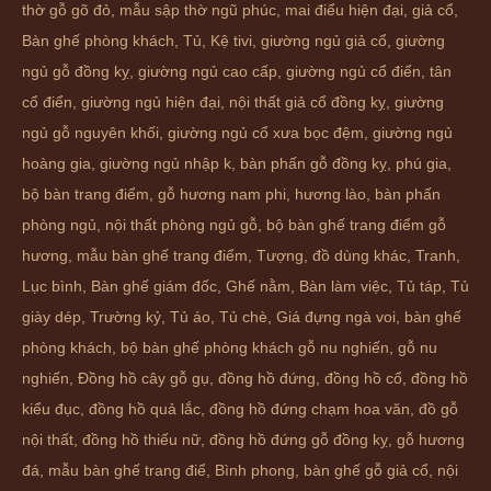
thờ gỗ gõ đỏ
,
mẫu sập thờ ngũ phúc
,
mai điểu hiện đại
,
giả cổ
,
Bàn ghế phòng khách
,
Tủ
,
Kệ tivi
,
giường ngủ giả cổ
,
giường
ngủ gỗ đồng kỵ
,
giường ngủ cao cấp
,
giường ngủ cổ điển
,
tân
cổ điển
,
giường ngủ hiện đại
,
nội thất giả cổ đồng kỵ
,
giường
ngủ gỗ nguyên khối
,
giường ngủ cổ xưa bọc đệm
,
giường ngủ
hoàng gia
,
giường ngủ nhập k
,
bàn phấn gỗ đồng kỵ
,
phú gia
,
bộ bàn trang điểm
,
gỗ hương nam phi
,
hương lào
,
bàn phấn
phòng ngủ
,
nội thất phòng ngủ gỗ
,
bộ bàn ghế trang điểm gỗ
hương
,
mẫu bàn ghế trang điểm
,
Tượng
,
đồ dùng khác
,
Tranh
,
Lục bình
,
Bàn ghế giám đốc
,
Ghế nằm
,
Bàn làm việc
,
Tủ táp
,
Tủ
giày dép
,
Trường kỷ
,
Tủ áo
,
Tủ chè
,
Giá đựng ngà voi
,
bàn ghế
phòng khách
,
bộ bàn ghế phòng khách gỗ nu nghiến
,
gỗ nu
nghiến
,
Đồng hồ cây gỗ gụ
,
đồng hồ đứng
,
đồng hồ cổ
,
đồng hồ
kiểu đục
,
đồng hồ quả lắc
,
đồng hồ đứng chạm hoa văn
,
đồ gỗ
nội thất
,
đồng hồ thiếu nữ
,
đồng hồ đứng gỗ đồng kỵ
,
gỗ hương
đá
,
mẫu bàn ghế trang điể
,
Bình phong
,
bàn ghế gỗ giả cổ
,
nội