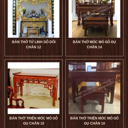
BÀN THỜ TỨ LINH GỖ DỐI
BÀN THỜ MÓC MỎ GỖ GỤ
CHÂN 12
CHÂN 14
Bàn Thờ Tứ Linh Gỗ Dối
Bàn Thờ Móc Mỏ Gỗ Gụ
Chân 12 giá tốt
dogophugia
Chân 14 giá tốt
dogophugia
5
5
5
5
BÀN THỜ TRIỆN MÓC MỎ GỖ
BÀN THỜ TRIỆN MÓC MỎ GỖ
GỤ CHÂN 10
GỤ CHÂN 10