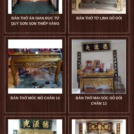
BÀN THỜ ÁN GIAN ĐỤC TỨ
BÀN THỜ TỨ LINH GỖ DỐI
QUÝ SƠN SON THIẾP VÀNG
Bàn Thờ Án Gian Đục Tứ Quý
Sơn Son Thiếp Vàng giá tốt
Bàn Thờ Tứ Linh Gỗ Dối giá
dogophugia
tốt
dogophugia
5
5
5
5
BÀN THỜ MÓC MỎ CHÂN 14
BÀN THỜ MAI SÓC GỖ DỐI
CHÂN 12
Bàn Thờ Móc Mỏ Chân 14 giá
Bàn Thờ Mai Sóc Gỗ Dối
tốt
dogophugia
Chân 12 giá tốt
dogophugia
5
5
5
5