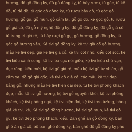
hương, đô gô đông ky,
đồ gỗ đồng kỵ
,
tủ bày rượu
,
tủ góc
,
tủ kê
đồ
,
tủ để đồ
,
tủ góc gỗ đồng kỵ
,
tủ rượu bày đồ
,
tủ góc gỗ
hương
,
gỗ gụ
,
gỗ mun
,
gỗ cẩm lai
,
gỗ gõ đỏ
,
kệ góc gỗ
,
tủ rượu
gỗ giả cổ
,
đồ gỗ mỹ nghệ đồng kỵ
,
đồ gỗ đồng kỵ
,
đồ gỗ giả cổ
,
tủ trang trí giá rẻ
,
tủ bày rượi gỗ gụ
,
gỗ hương
,
gỗ đồng kỵ
,
tủ
góc gỗ hương vân
,
Kệ tivi gỗ đồng kỵ
,
kệ tivi giả cổ gỗ hương
,
mẫu kệ tivi đẹp
,
giá kệ tivi giả cổ
,
kệ tivi cột nho
,
kiểu cột sóc
,
kệ
tivi kiểu cánh cong
,
kệ tivi ba cục nổi giữa
,
kệ tivi kiểu chữ vạn
,
đục rồng
,
kiểu mới
,
kệ tivi gỗ giá rẻ
,
mẫu kệ tivi gỗ tự nhiên
,
gỗ
căm xe
,
đồ gỗ giá gốc
,
kệ tivi gỗ giả cổ
,
các mẫu kệ tivi đẹp
bằng gỗ
,
những mẫu kệ tivi hiện đại đẹp
,
tủ kệ tivi phòng khách
đẹp
,
mẫu kệ tivi gỗ hương
,
kệ tivi gỗ nguyên khối
,
kệ tivi phòng
khách
,
kệ tivi phòng ngủ
,
kệ tivi hiện đại
,
kệ tivi treo tường
,
bảng
giá kệ tivi
,
kệ
,
Kệ tivi gỗ đồng hương
,
kệ tivi gỗ mun
,
kệ tivi gỗ
gụ
,
kệ tivi đẹp phòng khách
,
kiểu
,
Bàn ghế ăn gỗ đồng kỵ
,
bàn
ghế ăn giả cổ
,
bộ bàn ghế đồng kỵ
,
bàn ghế đồ gỗ đồng kỵ phú