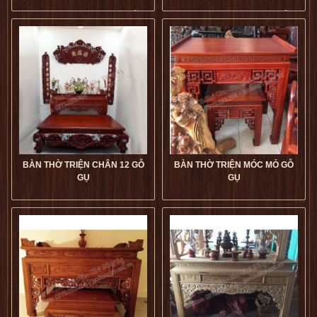
Bàn Thờ Triện Móc Mỏ Gỗ
Bàn Thờ Triện Móc Mỏ Gỗ
Gụ Chân 10 giá tốt
Gụ Chân 10 giá tốt
dogophugia
dogophugia
5
5
5
5
BÀN THỜ TRIỆN CHÂN 12 GỖ
BÀN THỜ TRIỆN MÓC MỎ GỖ
GỤ
GỤ
Bàn Thờ Triện Chân 12 Gỗ
Bàn Thờ Triện Móc Mỏ Gỗ
Gụ giá tốt
dogophugia
Gụ giá tốt
dogophugia
5
5
5
5