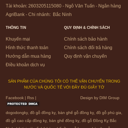
Tài khoản: 2603205115080 - Ngô Văn Tuấn - Ngân hàng
AgriBank - Chi nhánh: Bắc Ninh
THÔNG TIN
QUY ĐỊNH & CHÍNH SÁCH
Khuyến mại
Chính sách bảo hành
Hình thức thanh toán
Chính sách đổi trả hàng
Hướng dẫn mua hàng
Quy định vận chuyển
Điều khoản dịch vụ
SẢN PHẨM CỦA CHÚNG TÔI CÓ THẾ VẬN CHUYỂN TRONG
NƯỚC VÀ QUỐC TẾ VỚI ĐẦY ĐỦ GIẤY TỜ
Facebook
|
Rss
|
Design by
DIM Group
dogodongky
,
đồ gỗ đồng kỵ
,
bàn ghế gỗ đồng kỵ
,
đồ gỗ phú gia
,
đồ gỗ cao cấp đồng kỵ
,
bàn ghế đồng kỵ
, đồ gỗ Đồng Kỵ Bắc