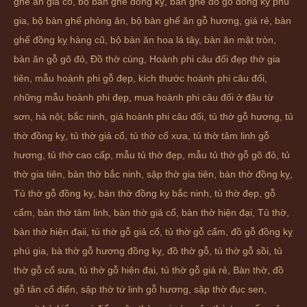
ghế ăn giả cổ
,
bộ bàn ghế đồng kỵ
,
bàn ghế đồ gỗ đồng kỵ phú
gia
,
bộ bàn ghế phòng ăn
,
bộ bàn ghế ăn gỗ hương
,
giá rẻ
,
bàn
ghế đồng kỵ hàng cũ
,
bộ bàn ăn hoa lá tây
,
bàn ăn mặt tròn
,
bàn ăn gỗ gõ đỏ
,
Đồ thờ cúng
,
Hoành phi câu đối đẹp thờ gia
tiên
,
mẫu hoành phi gỗ đẹp
,
kích thước hoành phi câu đối
,
những mẫu hoành phi đẹp
,
mua hoành phi câu đối ở đâu từ
sơn
,
hà nội
,
bắc ninh
,
giá hoành phi câu đối
,
tủ thờ gỗ hương
,
tủ
thờ đồng kỵ
,
tủ thờ giả cổ
,
tủ thờ cổ xưa
,
tủ thờ tâm linh gỗ
hương
,
tủ thờ cao cấp
,
mẫu tủ thờ đẹp
,
mẫu tủ thờ gỗ gõ đỏ
,
tủ
thờ gia tiên
,
bàn thờ bắc ninh
,
sập thờ gia tiên
,
bàn thờ đồng kỵ
,
Tủ thờ gỗ đồng kỵ
,
bàn thờ đồng kỵ bắc ninh
,
tủ thờ đẹp
,
gỗ
cẩm
,
bàn thờ tâm linh
,
bàn thờ giả cổ
,
bàn thờ hiện đại
,
Tủ thờ
,
bàn thờ hiện đạii
,
tủ thờ gỗ giả cổ
,
tủ thờ gỗ cẩm
,
đồ gỗ đồng kỵ
phú gia
,
bà thờ gỗ hương đồng kỵ
,
đồ thờ gỗ
,
tủ thờ gỗ sồi
,
tủ
thờ gỗ cổ sưa
,
tủ thờ gỗ hiện đại
,
tủ thờ gỗ giá rẻ
,
Bàn thờ
,
đồ
gỗ tân cổ điển
,
sập thờ tứ linh gỗ hương
,
sập thờ đục sen
,