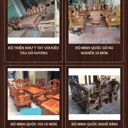
5
5
5
5
BỘ TRIỆN NHƯ Ý TAY VOI KIỂU
BỘ MINH QUỐC GỖ NU
TÀU GỖ HƯƠNG
NGHIẾN 10 MÓN
Bộ Triện Như Ý Tay Voi Kiểu
Tàu Gỗ Hương giá tốt
Bộ Minh Quốc Gỗ Nu Nghiến
dogophugia
10 Món giá tốt
dogophugia
5
5
5
5
BỘ MINH QUỐC VOI 10 MÓN
BỘ MINH QUỐC NGHÊ ĐỈNH