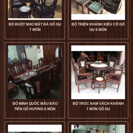
BỘ RUỘT NHO MẶT ĐÁ GỖ GỤ
BỘ TRIỆN KHÁNH KIỂU CỔ GỖ
7 MÓN
GỤ 6 MÓN
Bộ Ruột Nho Mặt Đá Gỗ Gụ 7
Bộ Triện Khánh Kiểu Cổ Gỗ
Món giá tốt
dogophugia
Gụ 6 Món giá tốt
dogophugia
5
5
5
5
BỘ MINH QUỐC MẪU ĐÀO
BỘ TRÚC NAM VÁCH KHÁNH
TIÊN GỖ HƯƠNG 6 MÓN
7 MÓN GỖ GỤ
Bộ Minh Quốc Mẫu Đào Tiên
Bộ Trúc Nam Vách Khánh 7
Gỗ Hương 6 Món giá tốt
Món Gỗ Gụ giá tốt
dogophugia
dogophugia