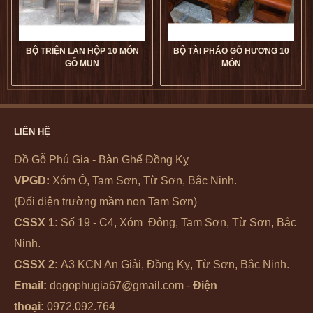
BỘ TRIỆN LAN HỘP 10 MÓN
BỘ TÀI PHÁO GỖ HƯƠNG 10
GỖ MUN
MÓN
Bộ Triện Lan Hộp 10 Món Gỗ
Bộ Tài Pháo Gỗ Hương 10
Mun giá tốt
dogophugia
Món giá tốt
dogophugia
LIÊN HỆ
5
5
5
5
Đồ Gỗ Phú Gia - Bàn Ghế Đồng Kỵ
VPGD:
Xóm Ô, Tam Sơn, Từ Sơn, Bắc Ninh.
(Đối diện trường mầm non Tam Sơn)
CSSX 1:
Số 19 - C4, Xóm Đông, Tam Sơn, Từ Sơn, Bắc
Ninh.
CSSX 2:
A3 KCN An Giải, Đồng Kỵ, Từ Sơn, Bắc Ninh.
Email:
dogophugia67@gmail.com -
Điện
thoại:
0972.092.764