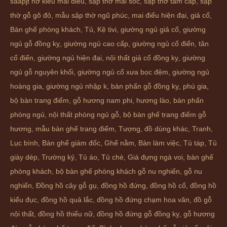
saapjt hờ kiểu mai điểu
,
sập thờ mai sóc
,
sập thờ tam cấp
,
sập
thờ gỗ gõ đỏ
,
mẫu sập thờ ngũ phúc
,
mai điểu hiện đại
,
giả cổ
,
Bàn ghế phòng khách
,
Tủ
,
Kệ tivi
,
giường ngủ giả cổ
,
giường
ngủ gỗ đồng kỵ
,
giường ngủ cao cấp
,
giường ngủ cổ điển
,
tân
cổ điển
,
giường ngủ hiện đại
,
nội thất giả cổ đồng kỵ
,
giường
ngủ gỗ nguyên khối
,
giường ngủ cổ xưa bọc đệm
,
giường ngủ
hoàng gia
,
giường ngủ nhập k
,
bàn phấn gỗ đồng kỵ
,
phú gia
,
bộ bàn trang điểm
,
gỗ hương nam phi
,
hương lào
,
bàn phấn
phòng ngủ
,
nội thất phòng ngủ gỗ
,
bộ bàn ghế trang điểm gỗ
hương
,
mẫu bàn ghế trang điểm
,
Tượng
,
đồ dùng khác
,
Tranh
,
Lục bình
,
Bàn ghế giám đốc
,
Ghế nằm
,
Bàn làm việc
,
Tủ táp
,
Tủ
giày dép
,
Trường kỷ
,
Tủ áo
,
Tủ chè
,
Giá đựng ngà voi
,
bàn ghế
phòng khách
,
bộ bàn ghế phòng khách gỗ nu nghiến
,
gỗ nu
nghiến
,
Đồng hồ cây gỗ gụ
,
đồng hồ đứng
,
đồng hồ cổ
,
đồng hồ
kiểu đục
,
đồng hồ quả lắc
,
đồng hồ đứng chạm hoa văn
,
đồ gỗ
nội thất
,
đồng hồ thiếu nữ
,
đồng hồ đứng gỗ đồng kỵ
,
gỗ hương