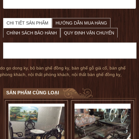
Bộ bàn ghế rồng đỉnh gỗ hương giá tốt
dogophugia
CHI TIẾT SẢN PHẨM
HƯỚNG DẪN MUA HÀNG
5
5
CHÍNH SÁCH BẢO HÀNH
QUY ĐỊNH VẬN CHUYỂN
do go dong ky
,
bộ bàn ghế đồng kỵ
,
bàn ghế gỗ giả cổ
,
bàn ghế
phòng khách
,
nội thất phòng khách
,
nội thất bàn ghế đồng kỵ
,
SẢN PHẨM CÙNG LOẠI