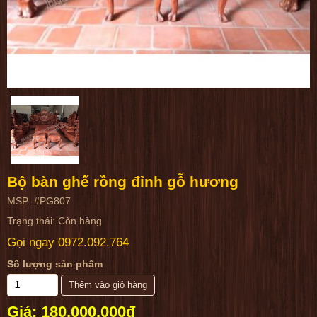
Bộ bàn ghế rồng đỉnh gỗ hương
MSP: #PG807
Trạng thái: Còn hàng
Gọi ngay
0972.092.764
Số lượng sản phẩm
Giá: 180,000,000đ