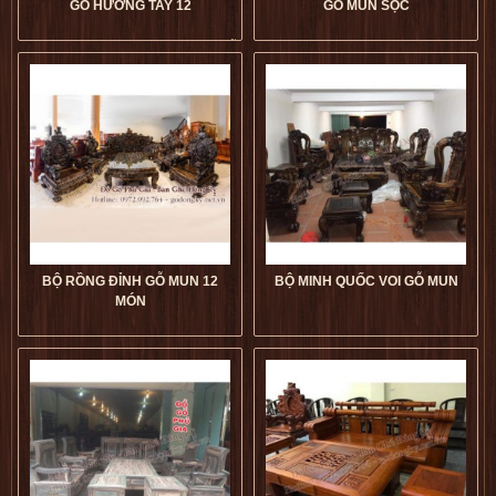
GỖ HƯƠNG TAY 12
GỖ MUN SỌC
Bộ Minh Quốc Voi 10 Món Gỗ
Hương Tay 12 giá tốt
Bộ Minh Quốc Nghê Đỉnh Gỗ
dogophugia
Mun Sọc giá tốt
dogophugia
5
5
5
5
BỘ RỒNG ĐỈNH GỖ MUN 12
BỘ MINH QUỐC VOI GỖ MUN
MÓN
Bộ Rồng Đỉnh Gỗ Mun 12
Bộ Minh Quốc Voi Gỗ Mun giá
Món giá tốt
dogophugia
tốt
dogophugia
5
5
5
5