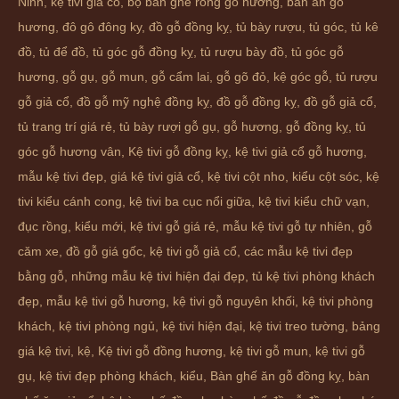
Ninh, kệ tivi giả cổ, bộ bàn ghế rồng gỗ hương, bàn ăn gỗ
hương, đô gô đông ky,
đồ gỗ đồng kỵ
,
tủ bày rượu
,
tủ góc
,
tủ kê
đồ
,
tủ để đồ
,
tủ góc gỗ đồng kỵ
,
tủ rượu bày đồ
,
tủ góc gỗ
hương
,
gỗ gụ
,
gỗ mun
,
gỗ cẩm lai
,
gỗ gõ đỏ
,
kệ góc gỗ
,
tủ rượu
gỗ giả cổ
,
đồ gỗ mỹ nghệ đồng kỵ
,
đồ gỗ đồng kỵ
,
đồ gỗ giả cổ
,
tủ trang trí giá rẻ
,
tủ bày rượi gỗ gụ
,
gỗ hương
,
gỗ đồng kỵ
,
tủ
góc gỗ hương vân
,
Kệ tivi gỗ đồng kỵ
,
kệ tivi giả cổ gỗ hương
,
mẫu kệ tivi đẹp
,
giá kệ tivi giả cổ
,
kệ tivi cột nho
,
kiểu cột sóc
,
kệ
tivi kiểu cánh cong
,
kệ tivi ba cục nổi giữa
,
kệ tivi kiểu chữ vạn
,
đục rồng
,
kiểu mới
,
kệ tivi gỗ giá rẻ
,
mẫu kệ tivi gỗ tự nhiên
,
gỗ
căm xe
,
đồ gỗ giá gốc
,
kệ tivi gỗ giả cổ
,
các mẫu kệ tivi đẹp
bằng gỗ
,
những mẫu kệ tivi hiện đại đẹp
,
tủ kệ tivi phòng khách
đẹp
,
mẫu kệ tivi gỗ hương
,
kệ tivi gỗ nguyên khối
,
kệ tivi phòng
khách
,
kệ tivi phòng ngủ
,
kệ tivi hiện đại
,
kệ tivi treo tường
,
bảng
giá kệ tivi
,
kệ
,
Kệ tivi gỗ đồng hương
,
kệ tivi gỗ mun
,
kệ tivi gỗ
gụ
,
kệ tivi đẹp phòng khách
,
kiểu
,
Bàn ghế ăn gỗ đồng kỵ
,
bàn